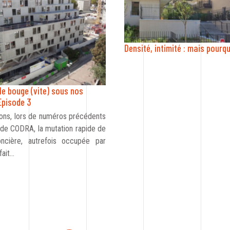
Densité, intimité : mais pourqu
lle bouge (vite) sous nos
Episode 3
ons, lors de numéros précédents
 de CODRA, la mutation rapide de
oncière, autrefois occupée par
fait…