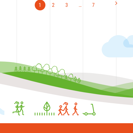
1
2
3
…
7