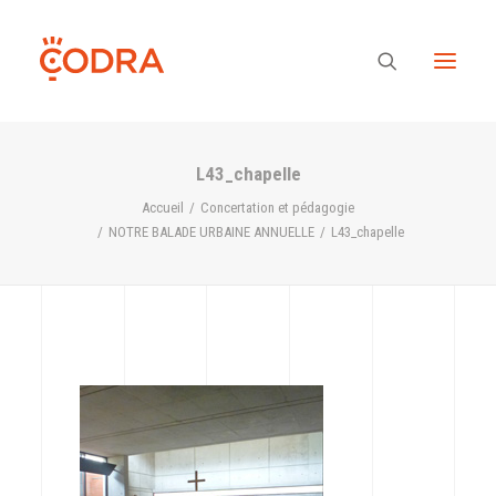
L43_chapelle
Des valeurs, une équipe
Accueil
Concertation et pédagogie
NOTRE BALADE URBAINE ANNUELLE
L43_chapelle
Nos savoir-faire
Notre regard
Nos références