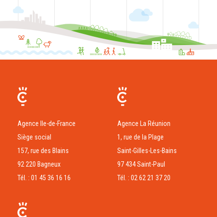
Agence Ile-de-France
Agence La Réunion
Siège social
1, rue de la Plage
157, rue des Blains
Saint-Gilles-Les-Bains
92 220 Bagneux
97 434 Saint-Paul
Tél. : 01 45 36 16 16
Tél. : 02 62 21 37 20