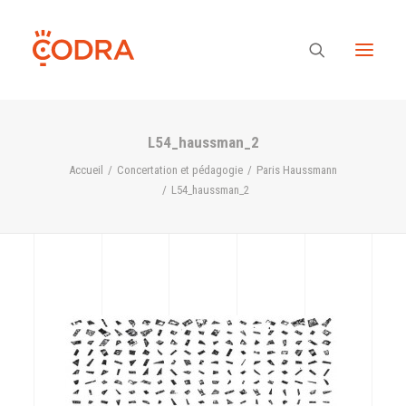
L54_haussman_2
Des valeurs, une équipe
Accueil
Concertation et pédagogie
Paris Haussmann
L54_haussman_2
Nos savoir-faire
Notre regard
Nos références