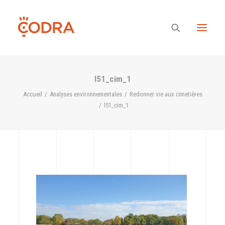
l51_cim_1
Des valeurs, une équipe
Accueil
Analyses environnementales
Redonner vie aux cimetières
l51_cim_1
Nos savoir-faire
Notre regard
Nos références