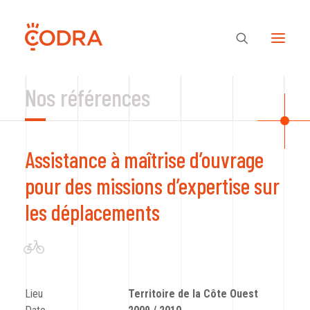
Nos références
Des valeurs, une équipe
Assistance à maîtrise d’ouvrage
Nos savoir-faire
pour des missions d’expertise sur
les déplacements
Notre regard
Nos références
Lieu
Territoire de la Côte Ouest