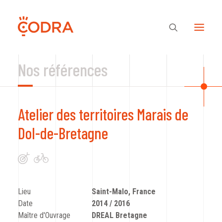
Nos références
Des valeurs, une équipe
Atelier des territoires Marais de
Nos savoir-faire
Dol-de-Bretagne
Notre regard
Nos références
Lieu
Saint-Malo, France
Date
2014 / 2016
Maître d'Ouvrage
DREAL Bretagne