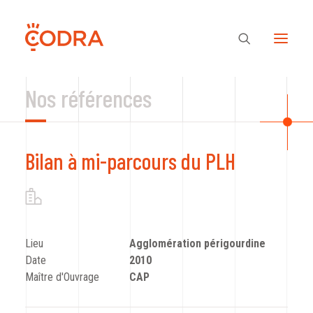
Nos références
Des valeurs, une équipe
Bilan à mi-parcours du PLH
Nos savoir-faire
Notre regard
Lieu
Agglomération périgourdine
Date
2010
Nos références
Maître d'Ouvrage
CAP