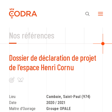
Nos références
Des valeurs, une équipe
Dossier de déclaration de projet
Nos savoir-faire
de l’espace Henri Cornu
Notre regard
Nos références
Lieu
Cambaie, Saint-Paul (974)
Date
2020 / 2021
Maître d'Ouvrage
Groupe OPALE