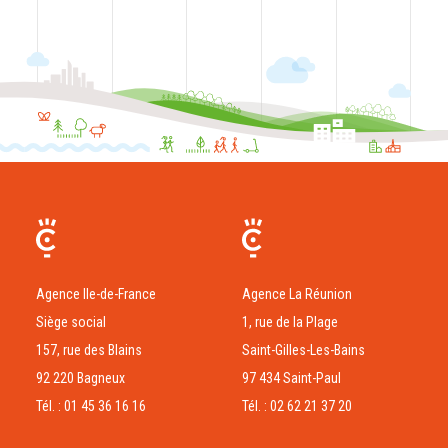
Agence Ile-de-France
Agence La Réunion
Siège social
1, rue de la Plage
157, rue des Blains
Saint-Gilles-Les-Bains
92 220 Bagneux
97 434 Saint-Paul
Tél. : 01 45 36 16 16
Tél. : 02 62 21 37 20