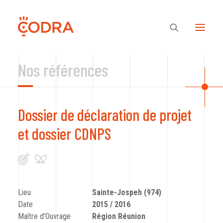
Nos références
Des valeurs, une équipe
Dossier de déclaration de projet
Nos savoir-faire
et dossier CDNPS
Notre regard
Nos références
Lieu
Sainte-Jospeh (974)
Date
2015 / 2016
Maître d'Ouvrage
Région Réunion