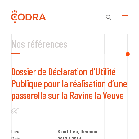
Nos références
Des valeurs, une équipe
Dossier de Déclaration d’Utilité
Nos savoir-faire
Publique pour la réalisation d’une
passerelle sur la Ravine la Veuve
Notre regard
Nos références
Lieu
Saint-Leu, Réunion