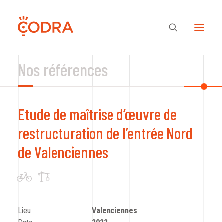
Nos références
Des valeurs, une équipe
Etude de maîtrise d’œuvre de
Nos savoir-faire
restructuration de l’entrée Nord
de Valenciennes
Notre regard
Nos références
Lieu
Valenciennes