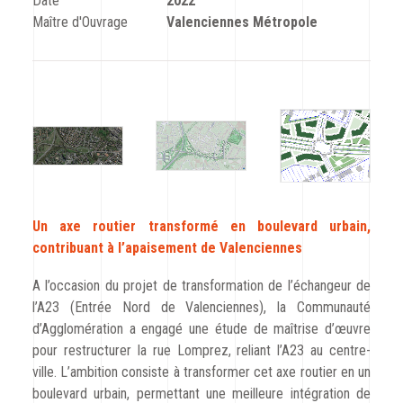
Date
2022
CODRA recrute
Maître d'Ouvrage
Valenciennes Métropole
Contact
Un axe routier transformé en boulevard urbain,
contribuant à l’apaisement de Valenciennes
A l’occasion du projet de transformation de l’échangeur de
l’A23 (Entrée Nord de Valenciennes), la Communauté
d’Agglomération a engagé une étude de maîtrise d’œuvre
pour restructurer la rue Lomprez, reliant l’A23 au centre-
ville. L’ambition consiste à transformer cet axe routier en un
boulevard urbain, permettant une meilleure intégration de