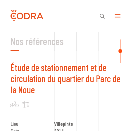
Nos références
Des valeurs, une équipe
Étude de stationnement et de
Nos savoir-faire
circulation du quartier du Parc de
la Noue
Notre regard
Nos références
Lieu
Villepinte