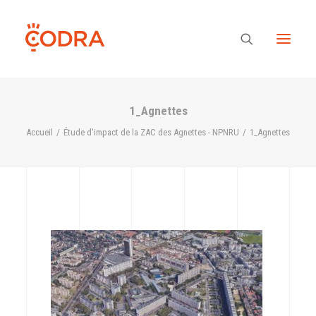
1_Agnettes
Des valeurs, une équipe
Accueil
Étude d'impact de la ZAC des Agnettes - NPNRU
1_Agnettes
Nos savoir-faire
Notre regard
Nos références