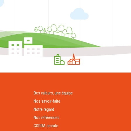
Des valeurs, une équipe
Nos savoir-faire
Notre regard
Nos références
CODRA recrute