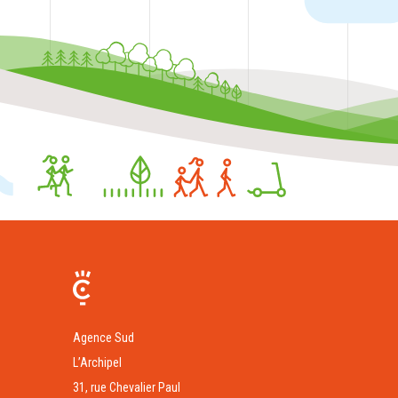
Agence Sud
L’Archipel
31, rue Chevalier Paul