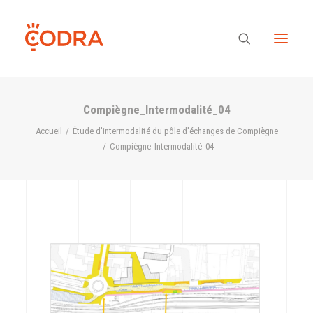
Compiègne_Intermodalité_04
Des valeurs, une équipe
Accueil
Étude d'intermodalité du pôle d'échanges de Compiègne
Compiègne_Intermodalité_04
Nos savoir-faire
Notre regard
Nos références