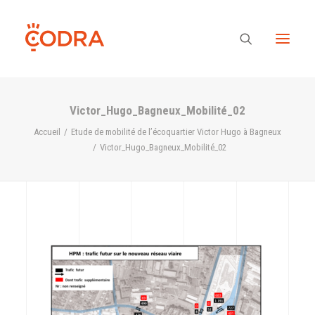
Victor_Hugo_Bagneux_Mobilité_02
Des valeurs, une équipe
Accueil
Etude de mobilité de l’écoquartier Victor Hugo à Bagneux
Victor_Hugo_Bagneux_Mobilité_02
Nos savoir-faire
Notre regard
Nos références