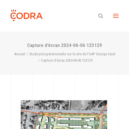
Capture d’écran 2024-06-06 123129
Des valeurs, une équipe
Accueil
Etude pré-opérationnelle sur le site de l'OAP George Sand
Capture d’écran 2024-06-06 123129
Nos savoir-faire
Notre regard
Nos références