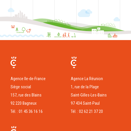
Agence Ile-de-France
Agence La Réunion
Siège social
1, rue de la Plage
157, rue des Blains
Saint-Gilles-Les-Bains
92 220 Bagneux
97 434 Saint-Paul
Tél. : 01 45 36 16 16
Tél. : 02 62 21 37 20