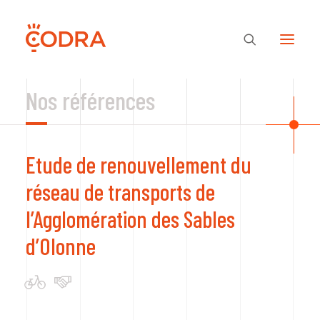
Nos références
Des valeurs, une équipe
Etude de renouvellement du
Nos savoir-faire
réseau de transports de
l’Agglomération des Sables
Notre regard
d’Olonne
Nos références