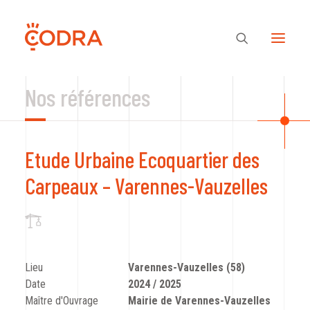
Nos références
Des valeurs, une équipe
Etude Urbaine Ecoquartier des
Nos savoir-faire
Carpeaux – Varennes-Vauzelles
Notre regard
Nos références
Lieu
Varennes-Vauzelles (58)
Date
2024 / 2025
Maître d'Ouvrage
Mairie de Varennes-Vauzelles