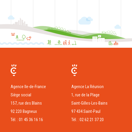
Agence Ile-de-France
Agence La Réunion
Siège social
1, rue de la Plage
157, rue des Blains
Saint-Gilles-Les-Bains
92 220 Bagneux
97 434 Saint-Paul
Tél. : 01 45 36 16 16
Tél. : 02 62 21 37 20