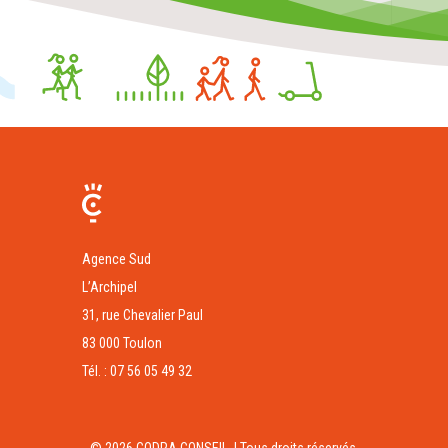
Agence Sud
L’Archipel
31, rue Chevalier Paul
83 000 Toulon
Tél. : 07 56 05 49 32