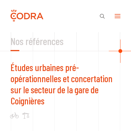
Nos références
Des valeurs, une équipe
Études urbaines pré-
Nos savoir-faire
opérationnelles et concertation
sur le secteur de la gare de
Notre regard
Coignières
Nos références