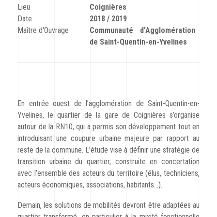
CODRA recrute
Lieu
Coignières
Date
2018 / 2019
Maître d'Ouvrage
Communauté d’Agglomération
Contact
de Saint-Quentin-en-Yvelines
En entrée ouest de l’agglomération de Saint-Quentin-en-
Yvelines, le quartier de la gare de Coignières s’organise
autour de la RN10, qui a permis son développement tout en
introduisant une coupure urbaine majeure par rapport au
reste de la commune. L’étude vise à définir une stratégie de
transition urbaine du quartier, construite en concertation
avec l’ensemble des acteurs du territoire (élus, techniciens,
acteurs économiques, associations, habitants…).
Demain, les solutions de mobilités devront être adaptées au
quartier transformé, en particulier à la mixité fonctionnelle