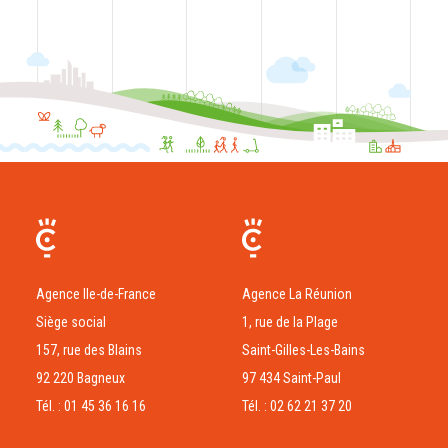
Agence Ile-de-France
Agence La Réunion
Siège social
1, rue de la Plage
157, rue des Blains
Saint-Gilles-Les-Bains
92 220 Bagneux
97 434 Saint-Paul
Tél. : 01 45 36 16 16
Tél. : 02 62 21 37 20