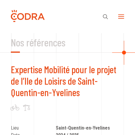
Nos références
Des valeurs, une équipe
Expertise Mobilité pour le projet
Nos savoir-faire
de l’Ile de Loisirs de Saint-
Quentin-en-Yvelines
Notre regard
Nos références
Lieu
Saint-Quentin-en-Yvelines