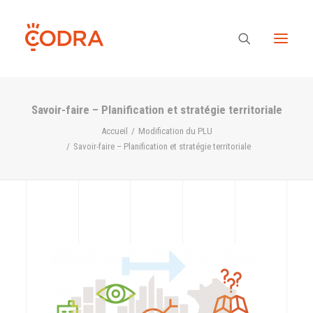
Savoir-faire – Planification et stratégie territoriale
Des valeurs, une équipe
Accueil
Modification du PLU
Savoir-faire – Planification et stratégie territoriale
Nos savoir-faire
Notre regard
Nos références