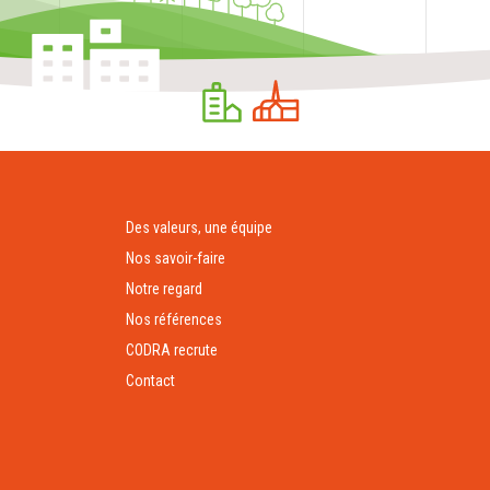
Des valeurs, une équipe
Nos savoir-faire
Notre regard
Nos références
CODRA recrute
Contact