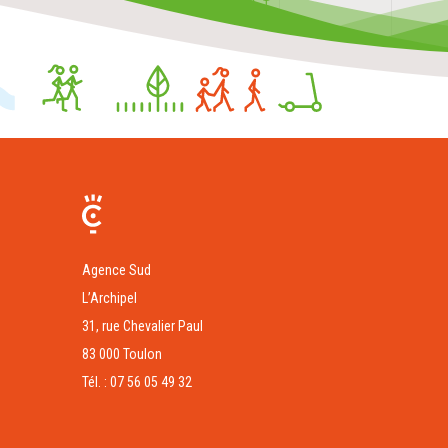
Agence Sud
L’Archipel
31, rue Chevalier Paul
83 000 Toulon
Tél. : 07 56 05 49 32