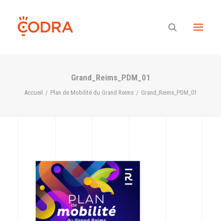
Grand_Reims_PDM_01
Des valeurs, une équipe
Accueil
Plan de Mobilité du Grand Reims
Grand_Reims_PDM_01
Nos savoir-faire
Notre regard
Nos références