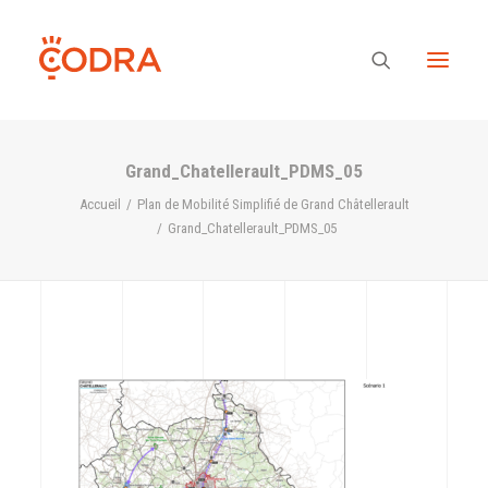
Grand_Chatellerault_PDMS_05
Des valeurs, une équipe
Accueil
Plan de Mobilité Simplifié de Grand Châtellerault
Grand_Chatellerault_PDMS_05
Nos savoir-faire
Notre regard
Nos références