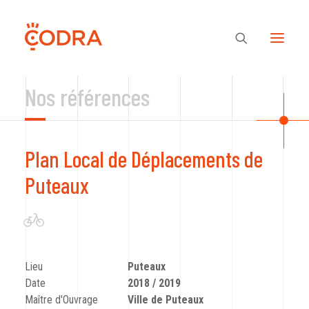
Nos références
Des valeurs, une équipe
Plan Local de Déplacements de
Nos savoir-faire
Puteaux
Notre regard
Nos références
Lieu
Puteaux
Date
2018 / 2019
Maître d'Ouvrage
Ville de Puteaux