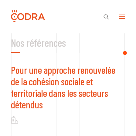
Nos références
Des valeurs, une équipe
Pour une approche renouvelée
Nos savoir-faire
de la cohésion sociale et
territoriale dans les secteurs
Notre regard
détendus
Nos références