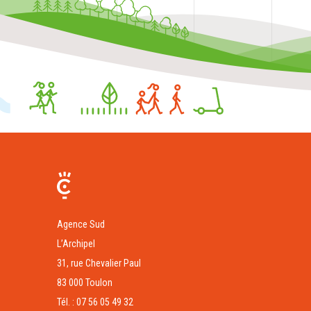
Agence Sud
L’Archipel
31, rue Chevalier Paul
83 000 Toulon
Tél. : 07 56 05 49 32