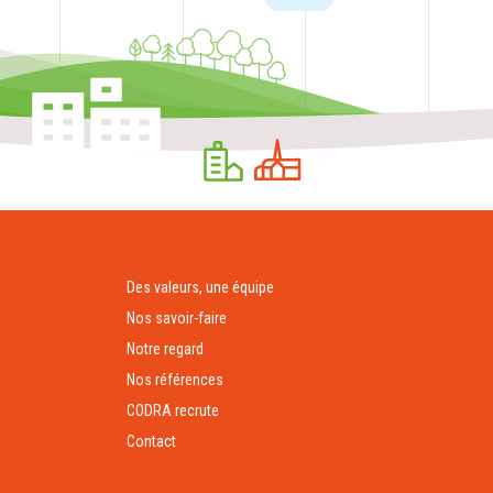
Des valeurs, une équipe
Nos savoir-faire
Notre regard
Nos références
CODRA recrute
Contact