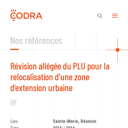
Nos références
Des valeurs, une équipe
Révision allégée du PLU pour la
Nos savoir-faire
relocalisation d’une zone
d’extension urbaine
Notre regard
Nos références
Lieu
Sainte-Marie, Réunion