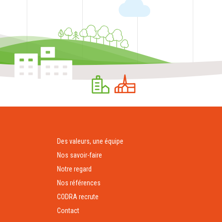
Des valeurs, une équipe
Nos savoir-faire
Notre regard
Nos références
CODRA recrute
Contact