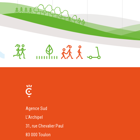
Agence Sud
L’Archipel
31, rue Chevalier Paul
83 000 Toulon