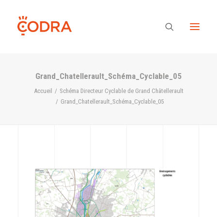
Grand_Chatellerault_Schéma_Cyclable_05
Des valeurs, une équipe
Accueil
Schéma Directeur Cyclable de Grand Châtellerault
Grand_Chatellerault_Schéma_Cyclable_05
Nos savoir-faire
Notre regard
Nos références