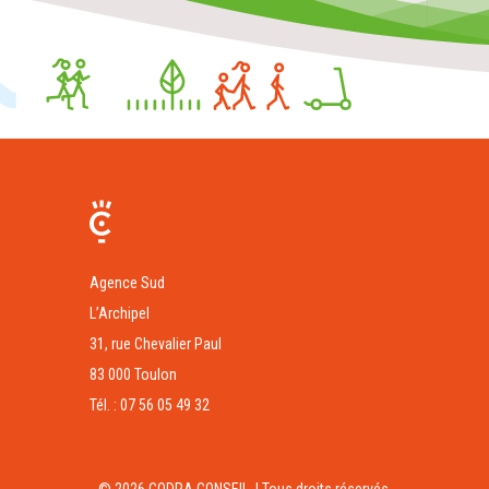
Agence Sud
L’Archipel
31, rue Chevalier Paul
83 000 Toulon
Tél. : 07 56 05 49 32