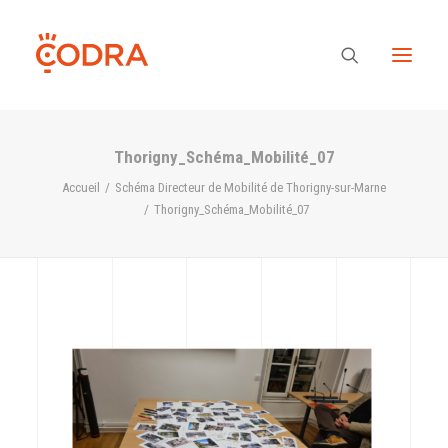
Thorigny_Schéma_Mobilité_07
Des valeurs, une équipe
Accueil
Schéma Directeur de Mobilité de Thorigny-sur-Marne
Thorigny_Schéma_Mobilité_07
Nos savoir-faire
Notre regard
Nos références