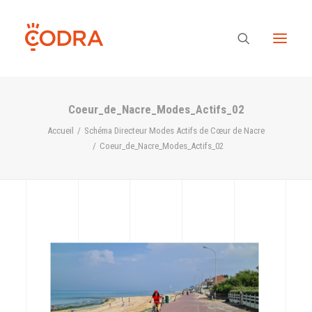
Coeur_de_Nacre_Modes_Actifs_02
Des valeurs, une équipe
Accueil
Schéma Directeur Modes Actifs de Cœur de Nacre
Coeur_de_Nacre_Modes_Actifs_02
Nos savoir-faire
Notre regard
Nos références