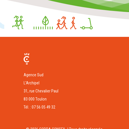
Agence Sud
L’Archipel
31, rue Chevalier Paul
83 000 Toulon
Tél. : 07 56 05 49 32