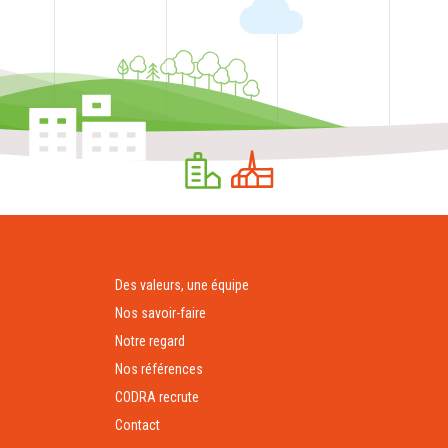
Des valeurs, une équipe
Nos savoir-faire
Notre regard
Nos références
CODRA recrute
Contact