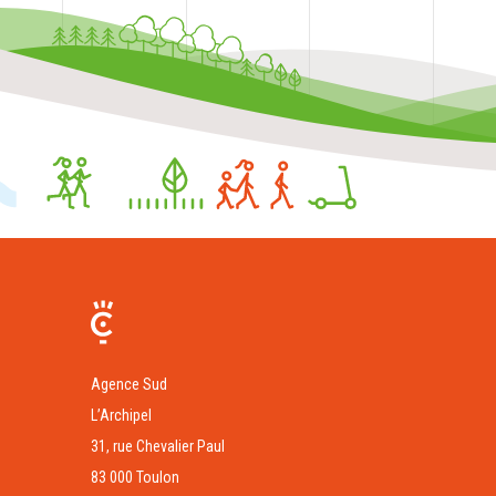
Agence Sud
L’Archipel
31, rue Chevalier Paul
83 000 Toulon