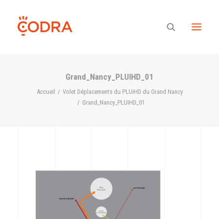
Grand_Nancy_PLUIHD_01
Des valeurs, une équipe
Accueil
Volet Déplacements du PLUiHD du Grand Nancy
Grand_Nancy_PLUIHD_01
Nos savoir-faire
Notre regard
Nos références