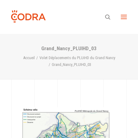
Grand_Nancy_PLUIHD_03
Des valeurs, une équipe
Accueil
Volet Déplacements du PLUiHD du Grand Nancy
Grand_Nancy_PLUIHD_03
Nos savoir-faire
Notre regard
Nos références