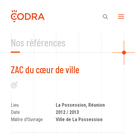
Nos références
Des valeurs, une équipe
ZAC du cœur de ville
Nos savoir-faire
Notre regard
Lieu
La Possession, Réunion
Date
2012 / 2013
Nos références
Maître d'Ouvrage
Ville de La Possession