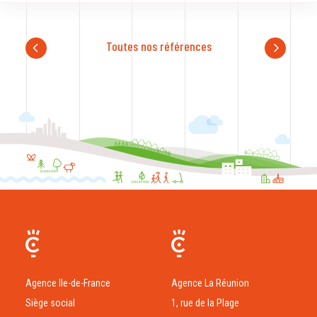
Toutes nos références
Agence Ile-de-France
Agence La Réunion
Siège social
1, rue de la Plage