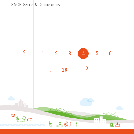
SNCF Gares & Connexions
1
2
3
4
5
6
…
28