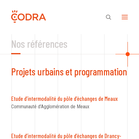
Nos références
Des valeurs, une équipe
Projets urbains et programmation
Nos savoir-faire
Notre regard
Etude d’intermodalité du pôle d’échanges de Meaux
Communauté d’Agglomération de Meaux
Nos références
Etude d’intermodalité du pôle d’échanges de Drancy-