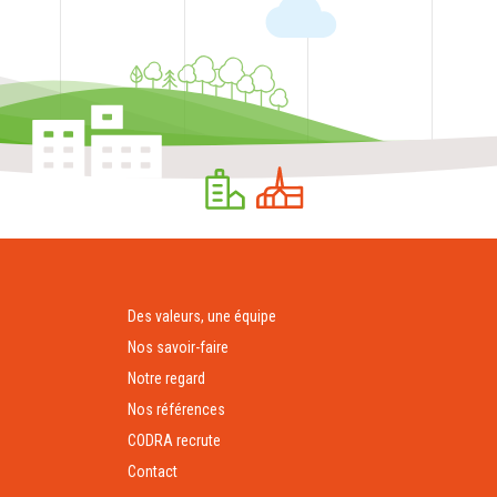
Des valeurs, une équipe
Nos savoir-faire
Notre regard
Nos références
CODRA recrute
Contact