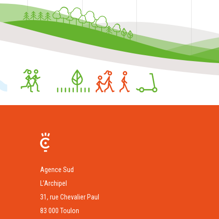
Agence Sud
L’Archipel
31, rue Chevalier Paul
83 000 Toulon