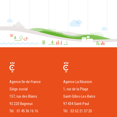
CODRA recrute
Contact
Agence Ile-de-France
Agence La Réunion
Siège social
1, rue de la Plage
157, rue des Blains
Saint-Gilles-Les-Bains
92 220 Bagneux
97 434 Saint-Paul
Tél. : 01 45 36 16 16
Tél. : 02 62 21 37 20