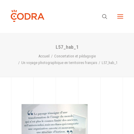
L57_hab_1
Des valeurs, une équipe
Accueil
Concertation et pédagogie
Un voyage photographique en territoires français
L57_hab_1
Nos savoir-faire
Notre regard
Nos références