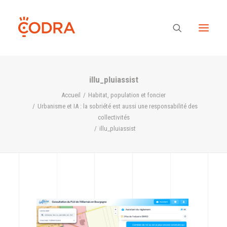
illu_pluiassist
Des valeurs, une équipe
Accueil
Habitat, population et foncier
Urbanisme et IA : la sobriété est aussi une responsabilité des
collectivités
Nos savoir-faire
illu_pluiassist
Notre regard
Nos références