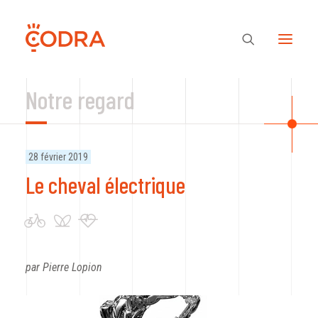
Notre regard
Des valeurs, une équipe
28 février 2019
Nos savoir-faire
Le cheval électrique
Notre regard
par Pierre Lopion
Nos références