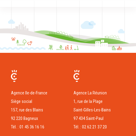
Agence Ile-de-France
Agence La Réunion
Siège social
1, rue de la Plage
157, rue des Blains
Saint-Gilles-Les-Bains
92 220 Bagneux
97 434 Saint-Paul
Tél. : 01 45 36 16 16
Tél. : 02 62 21 37 20