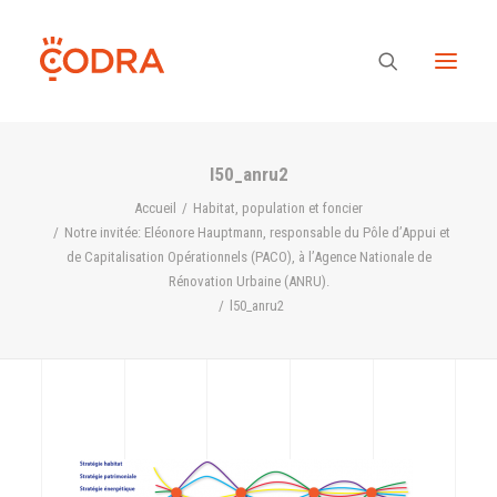
l50_anru2
Des valeurs, une équipe
Accueil
Habitat, population et foncier
Notre invitée: Eléonore Hauptmann, responsable du Pôle d’Appui et
de Capitalisation Opérationnels (PACO), à l’Agence Nationale de
Nos savoir-faire
Rénovation Urbaine (ANRU).
l50_anru2
Notre regard
Nos références