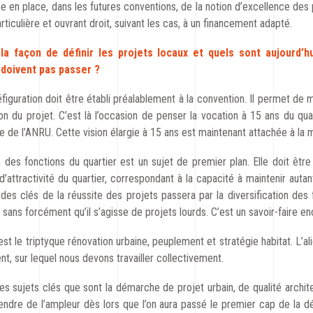
ise en place, dans les futures conventions, de la notion d’excellence des
rticulière et ouvrant droit, suivant les cas, à un financement adapté.
la façon de définir les projets locaux et quels sont aujourd’h
 doivent pas passer ?
iguration doit être établi préalablement à la convention. Il permet de m
ion du projet. C’est là l’occasion de penser la vocation à 15 ans du qu
te de l’ANRU. Cette vision élargie à 15 ans est maintenant attachée à la m
n des fonctions du quartier est un sujet de premier plan. Elle doit être 
n d’attractivité du quartier, correspondant à la capacité à maintenir auta
e des clés de la réussite des projets passera par la diversification des 
sans forcément qu’il s’agisse de projets lourds. C’est un savoir-faire en
 est le triptyque rénovation urbaine, peuplement et stratégie habitat. L’a
t, sur lequel nous devons travailler collectivement.
es sujets clés que sont la démarche de projet urbain, de qualité architec
endre de l’ampleur dès lors que l’on aura passé le premier cap de la dé