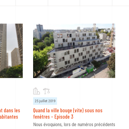
25 juillet 2019
t dans les
Quand la ville bouge (vite) sous nos
habitantes
fenêtres – Episode 3
Nous évoquions, lors de numéros précédents