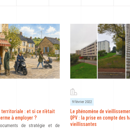
9 février 2022
 territoriale : et si ce n’était
Le phénomène de vieillissemen
terme à employer ?
QPV : la prise en compte des 
vieillissantes
ocuments de stratégie et de