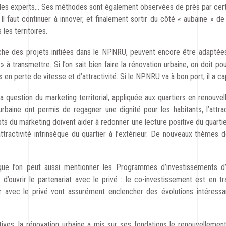
es, les experts… Ses méthodes sont également observées de près par cert
 Il faut continuer à innover, et finalement sortir du côté « aubaine » d
les territoires.
he des projets initiées dans le NPNRU, peuvent encore être adaptée
 à transmettre. Si l’on sait bien faire la rénovation urbaine, on doit p
s en perte de vitesse et d’attractivité. Si le NPNRU va à bon port, il a 
a question du marketing territorial, appliquée aux quartiers en renouvell
rbaine ont permis de regagner une dignité pour les habitants, l’attrac
s du marketing doivent aider à redonner une lecture positive du quartie
attractivité intrinsèque du quartier à l’extérieur. De nouveaux thèmes de
ue l’on peut aussi mentionner les Programmes d’investissements d’
t d’ouvrir le partenariat avec le privé : le co-investissement est en 
er avec le privé vont assurément enclencher des évolutions intéress
ives, la rénovation urbaine a mis sur ses fondations le renouvellement