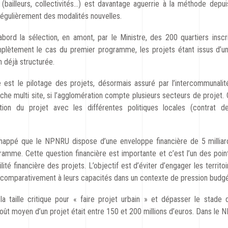
(bailleurs, collectivités…) est davantage aguerrie à la méthode depu
égulièrement des modalités nouvelles.
bord la sélection, en amont, par le Ministre, des 200 quartiers inscri
lètement le cas du premier programme, les projets étant issus d’une
n déjà structurée.
est le pilotage des projets, désormais assuré par l’intercommunalité,
che multi site, si l’agglomération compte plusieurs secteurs de projet.
ation du projet avec les différentes politiques locales (contrat d
happé que le NPNRU dispose d’une enveloppe financière de 5 milliard
amme. Cette question financière est importante et c’est l’un des points
lité financière des projets. L’objectif est d’éviter d’engager les territo
comparativement à leurs capacités dans un contexte de pression budgét
a taille critique pour « faire projet urbain » et dépasser le stade 
oût moyen d’un projet était entre 150 et 200 millions d’euros. Dans le 