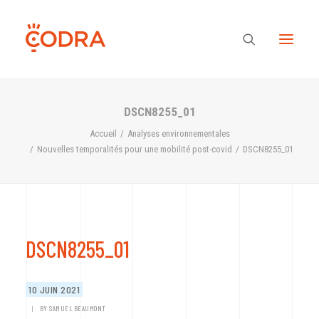
DSCN8255_01
Des valeurs, une équipe
Accueil
Analyses environnementales
Nouvelles temporalités pour une mobilité post-covid
DSCN8255_01
Nos savoir-faire
Notre regard
DSCN8255_01
Nos références
10 JUIN 2021
|
BY
SAMUEL BEAUMONT